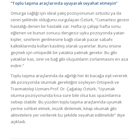
“Toplu taşıma araçlarında uyuyarak seyahat etmeyin”
Omurga sağlığı için ideal yatış pozisyonunun sırtüstü ya da
cenin şeklinde olduğunu vurgulayan Öztürk, “Cumartesi gecesi
hastalığı denen bir hastalık var. Hafta içi çalışıp hafta sonu
eğlenen ve bunun sonucu dengesiz uyku pozisyonda yatan
kişiler, sinirlerin gerilmesine bağlı olarak pazar sabahı
kalktıklarında kolları kasılmış olarak uyanırlar. Bunu önüne
geçmek için ortopedik bir yatakta yatmak gerekir. Bu gibi
yataklar kas, sinir ve bağ gibi oluşumların zorlanmasını en aza
indirir.”
Toplu taşıma araçlarında da ağırlığı her iki bacağa eşit vererek
dik pozisyonda oturmak gerektiğini söyleyen Ortopedi ve
Travmatoloji Uzmanı Prof. Dr. Çağatay Öztürk, “Uyumak
oturma pozisyonunda kısa süre bile olsa kas spazmlarına
sebep olabilir. Bu yüzden toplu taşıma araçlarında uyumak
yerine sohbet etmek, müzik dinlemek, kitap okumak gibi
aktivitelere yer verilerek bu şekilde seyahat edilmelidir” diye
açıkladı.